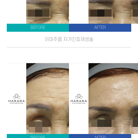
LOGIN
JOIN
US
BEFORE
AFTER
이마주름 자가진피재생술
BEFORE
AFTER