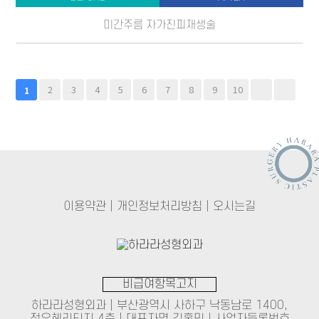
미간주름 자가진피재생술
2
3
4
5
6
7
8
9
10
1
이용약관
|
개인정보처리방침
|
오시는길
비급여항목고지
하라라성형외과 | 부산광역시 사하구 낙동남로 1400,