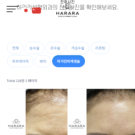
전후사진
하라라성형외과의 전후사진을 확인해보세요.
하라라
전체
눈수술
코수술
가슴수술
리프팅
HARARA
피부레이저
쁘띠
자가진피재생술
성형
PLASTIC
Total 116건
1 페이지
피부
SKIN
커뮤니티
COMMUNITY